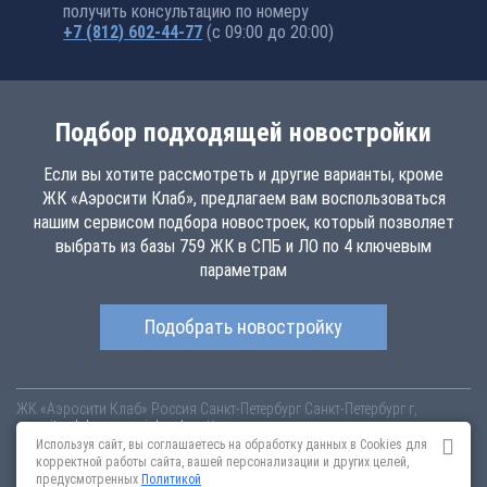
получить консультацию по номеру
+7 (812) 602-44-77
(с 09:00 до 20:00)
Подбор подходящей новостройки
Если вы хотите рассмотреть и другие варианты, кроме
ЖК «Аэросити Клаб», предлагаем вам воспользоваться
нашим сервисом подбора новостроек, который позволяет
выбрать из базы 759 ЖК в СПБ и ЛО по 4 ключевым
параметрам
Подобрать новостройку
ЖК «Аэросити Клаб»
Россия
Санкт-Петербург
Санкт-Петербург г,
aerocity-club.novopoisk.spb.ru
Купить квартиру в новом жилом
комплексе «Аэросити Клаб» от «Лидер Групп» в Шушарах. Квартиры
Используя сайт, вы соглашаетесь на обработку данных в Cookies для
различных планировок от 4.57 млн рублей!
корректной работы сайта, вашей персонализации и других целей,
предусмотренных
Политикой