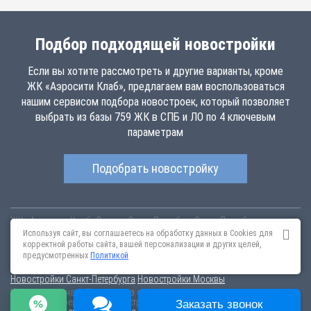
Подбор подходящей новостройки
Если вы хотите рассмотреть и другие варианты, кроме
ЖК «Аэросити Клаб», предлагаем вам воспользоваться
нашим сервисом подбора новостроек, который позволяет
выбрать из базы 759 ЖК в СПБ и ЛО по 4 ключевым
параметрам
Подобрать новостройку
ЖК «Аэросити Клаб»
Россия
Санкт-Петербург
Санкт-Петербург г,
aerocity-club.novopoisk.spb.ru
Купить квартиру в новом жилом
Используя сайт, вы соглашаетесь на обработку данных в Cookies для
комплексе «Аэросити Клаб» от «Лидер Групп» в Шушарах. Квартиры
корректной работы сайта, вашей персонализации и других целей,
различных планировок от 4.57 млн рублей!
предусмотренных
Политикой
Новостройки Санкт-Петербурга
Новостройки Москвы
Информация на сайте взята из открытых источников, не является
публичной офертой и распространяется для ознакомления.
Заказать звонок