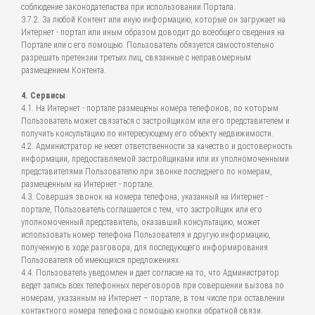
соблюдение законодательства при использовании Портала.
3.7.2. За любой Контент или иную информацию, которые он загружает на
Интернет - портал или иным образом доводит до всеобщего сведения на
Портале или с его помощью. Пользователь обязуется самостоятельно
разрешать претензии третьих лиц, связанные с неправомерным
размещением Контента.
4. Сервисы
4.1. На Интернет - портале размещены номера телефонов, по которым
Пользователь может связаться с застройщиком или его представителем и
получить консультацию по интересующему его объекту недвижимости.
4.2. Администратор не несет ответственности за качество и достоверность
информации, предоставляемой застройщиками или их уполномоченными
представителями Пользователю при звонке последнего по номерам,
размещенным на Интернет - портале.
4.3. Совершая звонок на номера телефона, указанный на Интернет -
портале, Пользователь соглашается с тем, что застройщик или его
уполномоченный представитель, оказавший консультацию, может
использовать номер телефона Пользователя и другую информацию,
полученную в ходе разговора, для последующего информирования
Пользователя об имеющихся предложениях.
4.4. Пользователь уведомлен и дает согласие на то, что Администратор
ведет запись всех телефонных переговоров при совершении вызова по
номерам, указанным на Интернет – портале, в том числе при оставлении
контактного номера телефона с помощью кнопки обратной связи.