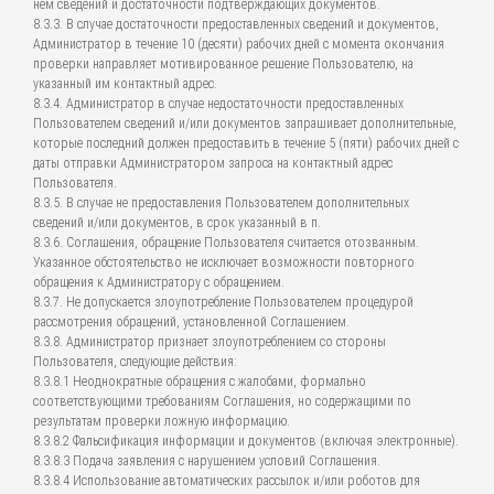
нем сведений и достаточности подтверждающих документов.
8.3.3. В случае достаточности предоставленных сведений и документов,
Администратор в течение 10 (десяти) рабочих дней с момента окончания
проверки направляет мотивированное решение Пользователю, на
указанный им контактный адрес.
8.3.4. Администратор в случае недостаточности предоставленных
Пользователем сведений и/или документов запрашивает дополнительные,
которые последний должен предоставить в течение 5 (пяти) рабочих дней с
даты отправки Администратором запроса на контактный адрес
Пользователя.
8.3.5. В случае не предоставления Пользователем дополнительных
сведений и/или документов, в срок указанный в п.
8.3.6. Соглашения, обращение Пользователя считается отозванным.
Указанное обстоятельство не исключает возможности повторного
обращения к Администратору с обращением.
8.3.7. Не допускается злоупотребление Пользователем процедурой
рассмотрения обращений, установленной Соглашением.
8.3.8. Администратор признает злоупотреблением со стороны
Пользователя, следующие действия:
8.3.8.1 Неоднократные обращения с жалобами, формально
соответствующими требованиям Соглашения, но содержащими по
результатам проверки ложную информацию.
8.3.8.2 Фальсификация информации и документов (включая электронные).
8.3.8.3 Подача заявления с нарушением условий Соглашения.
8.3.8.4 Использование автоматических рассылок и/или роботов для