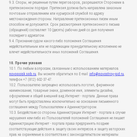
9.3. Споры, не решенные путем переговоров, разрешаются Сторонами в
претензионном порядке. Претензия должна быть направлена заказным
почтовым отправлением или курьерской службой по адресу
местонахождения стороны. Направление претензионных писем иным
способом не допускается. Срок рассмотрения претензионного письма
(обращений) составляет 10 (десять) рабочих дней со дня получения
последнего адресатом.
9.4. Признание судом какого-либо положения Соглашения
недействительным или не подлежащим принудительному исполнению не
влечет недействительности иных положений Соглашения.
10. Прочие условия
10.1. По любым вопросам, связанным с использованием материалов
novopoisk.spb.ru
, Вы можете обратиться по E-mail:
info@novostroy-gid.ru
,
телефон +7 (812) 602-37-47.
10.2. Пользователю запрещено использовать логотип, фирменное
наименование, товарные знаки, доменное имя, элементы дизайна,
оформление и общий внешний вид Интернет - портала. Данные права
могут быть предоставлены исключительно на основании письменного
соглашения между Пользователем и Администратором.
10.3. Бездействие со стороны Администрации Интернет - портала в случае
нарушения кем-либо из Пользователей положений Соглашения не лишает
Администрацию Интернет - портала права предпринять позднее
соответствующие действия в защиту своих интересов и защиту авторских
прав на охраняемые в соответствии с законодательством материалы