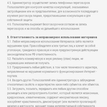
4.5. Администратор осуществляет запись телефонных переговоров
Пользователя для контроля качества консультаций, оказываемых
застройщиками или их представителями, для возможности последующего
изучения разговора лицами, предоставившими консультацию и для
собственной защиты.
4.6. Пользователь выражает безоговорочное согласие на запись
переговоров и на способы их дальнейшего использования.
5. Ответственность за неправомерное использование материалов
5.1. Любое неправомерное использование Материалов сайта является
нарушением прав Правообладателя и/или третьих лиц и влечет за собой
уголовную, гражданско-правовую и иную предусмотренную действующим
законодательством РФ ответственность.
5.2. Рассылать коммерческую и иную рекламу (спам) лицам, не
выражавшим желания ее получать.
5.3. Предпринимать любые действия, в том числе технического характера,
направленные на нарушение нормального функционирования Интернет -
портала.
5.4. Вводить других Пользователей или Администратора в заблуждение
относительно свойств и характеристик каких-либо субъектов или объектов.
5.5. Загружать, посылать, передавать или любым другим способом
размещать и/или распространять Контент, который является незаконным,
вредоносным, клеветническим, содержит ненормативную лексику,
оскорбляет нравственность, демонстрирует (или является пропагандой)
насилия и жестокости, нарушает права интеллектуальной собственности,