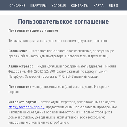
ОПИСАНИЕ
КВАРТИРЫ
УСЛОВИЯ
КОНТАКТЫ
КАРТА
ЕЩЕ
Пользовательское соглашение
Пользовательское соглашение
Термины, которые используются в настоящем документе, означают:
Соглашение
— настоящее пользовательское соглашение, определяющее
права и обязанности Администратора, Пользователей и третьих лиц.
Администратор
— Индивидуальный предприниматель Деревлев Николай
Федорович, ИНН 290121227898, расположенный по адресу г. Санкт-
Петербург, Заневский проспект д. 71/2 БЦ «Заневский каскад».
Пользователь
— лицо, посетившее и (или) использующее Интернет -
портал.
Интернет-портал
— ресурс Администратора, расположенный по адресу
https://novopoisk.spb.ru/
, предоставляющий Пользователям проверенные
и исчерпывающее данные обо всех новостройках — только строящихся
домах и объектах, уже сданных в эксплуатацию и всю необходимую
информацию о компаниях-застройщиках.