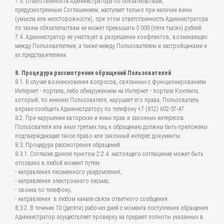
7.3. Ответственность Администратора по обязательствам,
предусмотренным Соглашением, наступает только при наличии вины
(умысла или неосторожности), при этом ответственность Администратора
по таким обязательствам не может превышать 5 000 (пяти тысяч) рублей.
7.4. Администратор не участвует в разрешении конфликтов, возникающих
между Пользователями, а также между Пользователем и застройщиками и
их представителями.
8. Процедура рассмотрения обращений Пользователей
8.1. В случае возникновения вопросов, связанных с функционированием
Интернет - портала, либо обнаружением на Интернет - портале Контента,
который, по мнению Пользователя, нарушает его права, Пользователь
вправе сообщить Администратору по телефону +7 (812) 602-37-47.
8.2. При нарушении авторских и иных прав и законных интересов
Пользователя или иных третьих лиц к обращению должны быть приложены
подтверждающие такое право или законный интерес документы.
8.3. Процедура рассмотрения обращений:
8.3.1. Согласие данное пунктом 2.2.4. настоящего соглашение может быть
отозвано в любой момент путем:
- направления письменного уведомления;
- направления электронного письма;
- звонка по телефону;
- направления в любом канале связи ответного сообщения.
8.3.2. В течение 10 (десяти) рабочих дней с момента поступления обращения
Администратор осуществляет проверку на предмет полноты указанных в