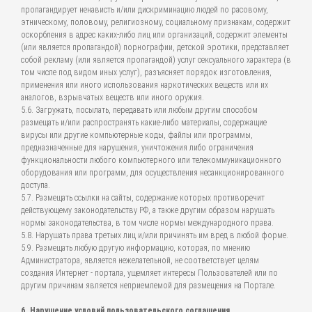
пропагандирует ненависть и/или дискриминацию людей по расовому,
этническому, половому, религиозному, социальному признакам, содержит
оскорбления в адрес каких-либо лиц или организаций, содержит элементы
(или является пропагандой) порнографии, детской эротики, представляет
собой рекламу (или является пропагандой) услуг сексуального характера (в
том числе под видом иных услуг), разъясняет порядок изготовления,
применения или иного использования наркотических веществ или их
аналогов, взрывчатых веществ или иного оружия.
5.6. Загружать, посылать, передавать или любым другим способом
размещать и/или распространять какие-либо материалы, содержащие
вирусы или другие компьютерные коды, файлы или программы,
предназначенные для нарушения, уничтожения либо ограничения
функциональности любого компьютерного или телекоммуникационного
оборудования или программ, для осуществления несанкционированного
доступа.
5.7. Размещать ссылки на сайты, содержание которых противоречит
действующему законодательству РФ, а также другим образом нарушать
нормы законодательства, в том числе нормы международного права.
5.8. Нарушать права третьих лиц и/или причинять им вред в любой форме.
5.9. Размещать любую другую информацию, которая, по мнению
Администратора, является нежелательной, не соответствует целям
создания Интернет - портала, ущемляет интересы Пользователей или по
другим причинам является неприемлемой для размещения на Портале.
6. Нарушение условий пользовательского соглашения