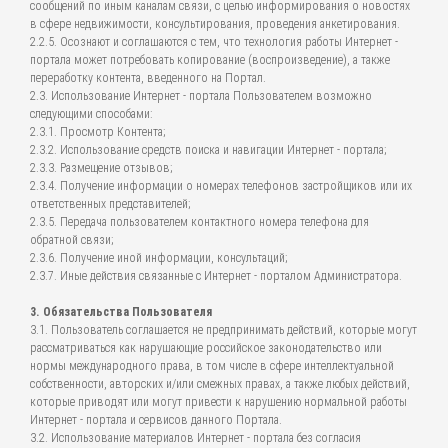
сообщений по иным каналам связи, с целью информирования о новостях
в сфере недвижимости, консультирования, проведения анкетирования.
2.2.5. Осознают и соглашаются с тем, что технология работы Интернет -
портала может потребовать копирование (воспроизведение), а также
переработку контента, введенного на Портал.
2.3. Использование Интернет - портала Пользователем возможно
следующими способами:
2.3.1. Просмотр Контента;
2.3.2. Использование средств поиска и навигации Интернет - портала;
2.3.3. Размещение отзывов;
2.3.4. Получение информации о номерах телефонов застройщиков или их
ответственных представителей;
2.3.5. Передача пользователем контактного номера телефона для
обратной связи;
2.3.6. Получение иной информации, консультаций;
2.3.7. Иные действия связанные с Интернет - порталом Администратора.
3. Обязательства Пользователя
3.1. Пользователь соглашается не предпринимать действий, которые могут
рассматриваться как нарушающие российское законодательство или
нормы международного права, в том числе в сфере интеллектуальной
собственности, авторских и/или смежных правах, а также любых действий,
которые приводят или могут привести к нарушению нормальной работы
Интернет - портала и сервисов данного Портала.
3.2. Использование материалов Интернет - портала без согласия