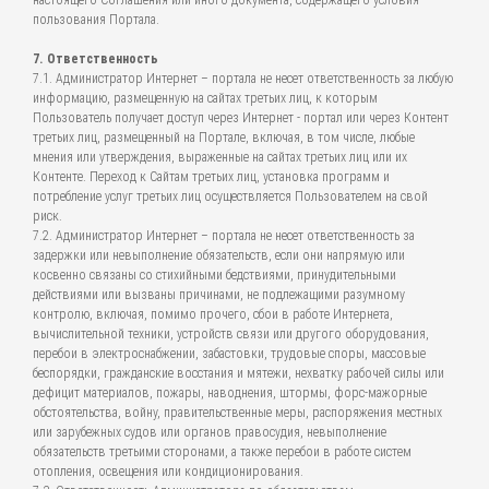
настоящего Соглашения или иного документа, содержащего условия
пользования Портала.
7. Ответственность
7.1. Администратор Интернет – портала не несет ответственность за любую
информацию, размещенную на сайтах третьих лиц, к которым
Пользователь получает доступ через Интернет - портал или через Контент
третьих лиц, размещенный на Портале, включая, в том числе, любые
мнения или утверждения, выраженные на сайтах третьих лиц или их
Контенте. Переход к Сайтам третьих лиц, установка программ и
потребление услуг третьих лиц осуществляется Пользователем на свой
риск.
7.2. Администратор Интернет – портала не несет ответственность за
задержки или невыполнение обязательств, если они напрямую или
косвенно связаны со стихийными бедствиями, принудительными
действиями или вызваны причинами, не подлежащими разумному
контролю, включая, помимо прочего, сбои в работе Интернета,
вычислительной техники, устройств связи или другого оборудования,
перебои в электроснабжении, забастовки, трудовые споры, массовые
беспорядки, гражданские восстания и мятежи, нехватку рабочей силы или
дефицит материалов, пожары, наводнения, штормы, форс-мажорные
обстоятельства, войну, правительственные меры, распоряжения местных
или зарубежных судов или органов правосудия, невыполнение
обязательств третьими сторонами, а также перебои в работе систем
отопления, освещения или кондиционирования.