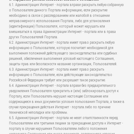
6.1. Администрация Интернет - портала вправе раскрыть любую собранную
о Пользователе данного Портала информацию, если раскрытие
необходимо в связи с расследованием или жалобой в отношении
неправомерного использования Портала, либо для установления
(идентификации) Пользователя, который может нарушать или
вмешиваться в права Администрации Интернет - портала или в права
других Пользователей Портала.
6.2. Администрация Интернет - портала имеет право раскрыть любую
информацию о Пользователе, которую посчитает необходимой для
выполнения положений действующего законодательства или судебных
решений, обеспечения выполнения условий настоящего Соглашения,
защиты прав или безопасности название организации, Пользователей.
6.3. Администрация Интернет - портала имеет право раскрыть
информацию о Пользователе, если действующее законодательство
Российской Федерации требует или разрешает такое раскрытие.
6.4. Администрация Интернет - портала вправе без предварительного
уведомления Пользователя прекратить и (или) заблокировать доступ к
Порталу, если Пользователь нарушил настоящее Соглашение или
содержащиеся в иных документах условия пользования Портала, а также в
случае прекращения действия Интернет - портала либо по причине
технической неполадки или проблемы.
6.5. Администрация Интернет - портала не несет ответственности перед
Пользователем или третьими лицами за прекращение доступа к Интернет -
порталу в случае нарушения Пользователем любого положения