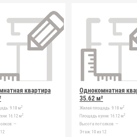
мнатная квартира
Однокомнатная ква
²
35.62 м²
2
2
адь:
9.18 м
Жилая площадь:
9.18 м
2
2
хни:
16.12 м
Площадь кухни:
16.12 м
олков:
—
Высота потолков:
—
 12
Этаж:
10 из 12