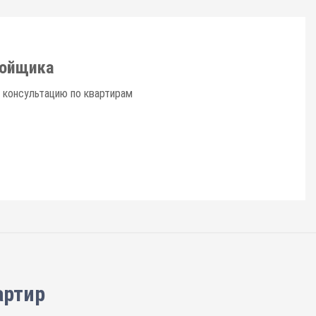
ройщика
 консультацию по квартирам
артир