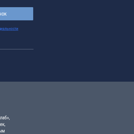
нок
циальности
лаб»,
ек,
вым