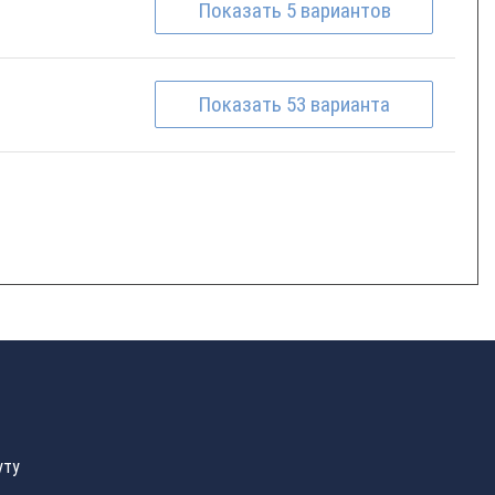
Показать
5
вариантов
Показать
53
варианта
уту