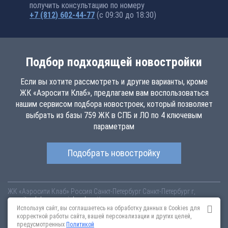
получить консультацию по номеру
+7 (812) 602-44-77
(с 09:30 до 18:30)
Подбор подходящей новостройки
Если вы хотите рассмотреть и другие варианты, кроме
ЖК «Аэросити Клаб», предлагаем вам воспользоваться
нашим сервисом подбора новостроек, который позволяет
выбрать из базы 759 ЖК в СПБ и ЛО по 4 ключевым
параметрам
Подобрать новостройку
ЖК «Аэросити Клаб»
Россия
Санкт-Петербург
Санкт-Петербург г,
aerocity-club.novopoisk.spb.ru
Купить квартиру в новом жилом
комплексе «Аэросити Клаб» от «Лидер Групп» в Шушарах. Квартиры
Используя сайт, вы соглашаетесь на обработку данных в Cookies для
различных планировок от 4.57 млн рублей!
корректной работы сайта, вашей персонализации и других целей,
предусмотренных
Политикой