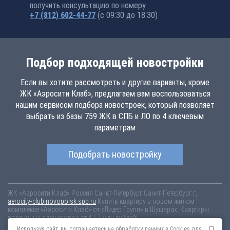
получить консультацию по номеру
+7 (812) 602-44-77
(с 09:30 до 18:30)
Подбор подходящей новостройки
Если вы хотите рассмотреть и другие варианты, кроме
ЖК «Аэросити Клаб», предлагаем вам воспользоваться
нашим сервисом подбора новостроек, который позволяет
выбрать из базы 759 ЖК в СПБ и ЛО по 4 ключевым
параметрам
Подобрать новостройку
ЖК «Аэросити Клаб»
Россия
Санкт-Петербург
Санкт-Петербург г,
aerocity-club.novopoisk.spb.ru
Купить квартиру в новом жилом
комплексе «Аэросити Клаб» от «Лидер Групп» в Шушарах. Квартиры
различных планировок от 4.57 млн рублей!
Используя сайт, вы соглашаетесь на обработку данных в Cookies для