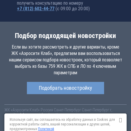
получить консультацию по номеру
+7 (812) 602-44-77
(с 09:00 до 20:00)
Подбор подходящей новостройки
Если вы хотите рассмотреть и другие варианты, кроме
ЖК «Аэросити Клаб», предлагаем вам воспользоваться
нашим сервисом подбора новостроек, который позволяет
выбрать из базы 759 ЖК в СПБ и ЛО по 4 ключевым
параметрам
Подобрать новостройку
ЖК «Аэросити Клаб»
Россия
Санкт-Петербург
Санкт-Петербург г,
aerocity-club.novopoisk.spb.ru
Купить квартиру в новом жилом
комплексе «Аэросити Клаб» от «Лидер Групп» в Шушарах. Квартиры
Используя сайт, вы соглашаетесь на обработку данных в Cookies для
различных планировок от 4.57 млн рублей!
корректной работы сайта, вашей персонализации и других целей,
предусмотренных
Политикой