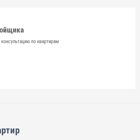
ройщика
 консультацию по квартирам
артир