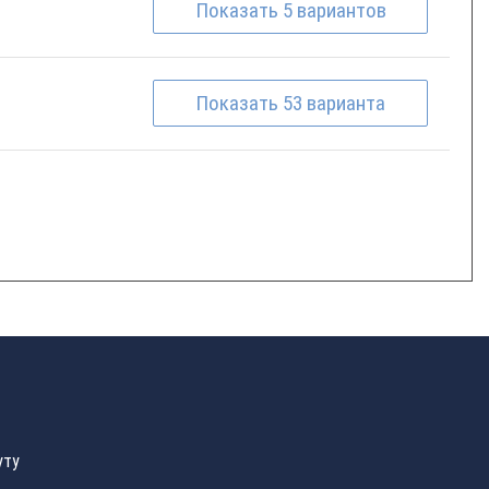
Показать
5
вариантов
Показать
53
варианта
уту