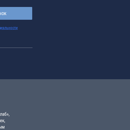
нок
циальности
лаб»,
ек,
вым