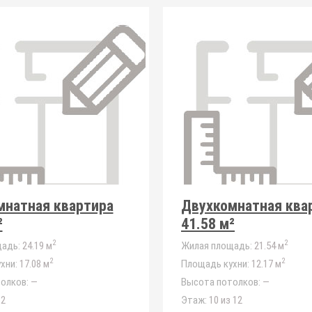
мнатная квартира
Двухкомнатная ква
²
41.58 м²
2
2
адь:
24.19 м
Жилая площадь:
21.54 м
2
2
хни:
17.08 м
Площадь кухни:
12.17 м
олков:
—
Высота потолков:
—
12
Этаж:
10 из 12