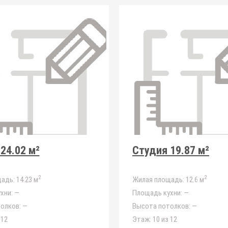
24.02 м²
Студия 19.87 м²
2
2
адь:
14.23 м
Жилая площадь:
12.6 м
хни:
—
Площадь кухни:
—
олков:
—
Высота потолков:
—
 12
Этаж:
10 из 12