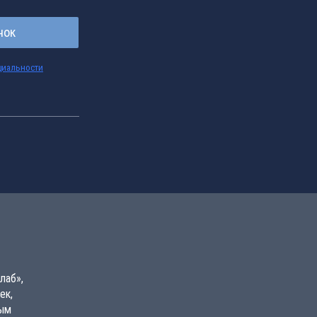
нок
циальности
лаб»,
ек,
вым