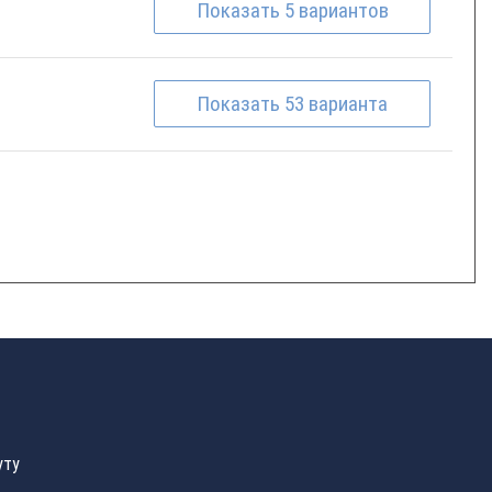
Показать
5
вариантов
Показать
53
варианта
уту